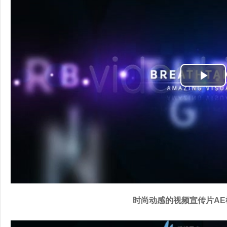
P
l
a
y
V
i
时尚动感的视频宣传片AE
d