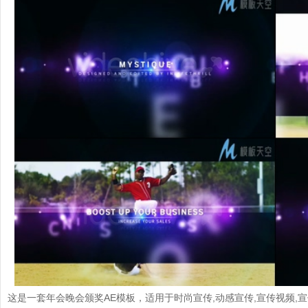
e
o
这是一套年会晚会颁奖AE模板，适用于时尚宣传,动感宣传,宣传视频,宣