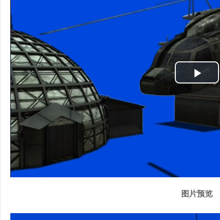
P
l
a
y
V
i
图片预览
d