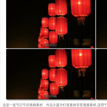
e
o
这是一套节日节庆视频素材，作品主题为灯笼素材背景视频素材,适用于立体