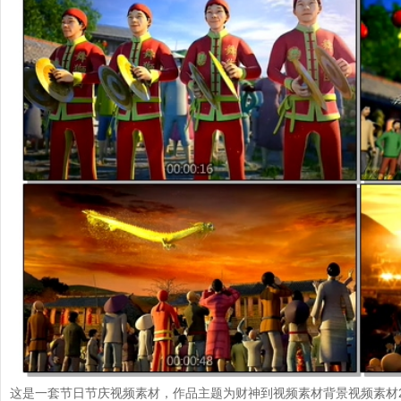
e
o
这是一套节日节庆视频素材，作品主题为财神到视频素材背景视频素材2,适用