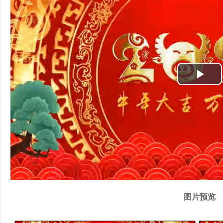
P
l
a
y
V
i
图片预览
d