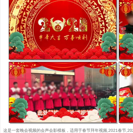
e
o
这是一套晚会视频的会声会影模板，适用于春节拜年视频,2021春节,2