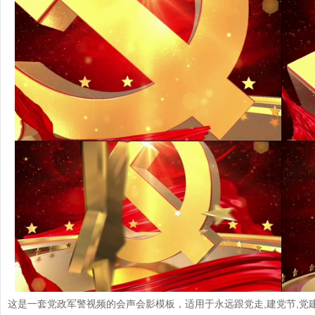
e
o
这是一套党政军警视频的会声会影模板，适用于永远跟党走,建党节,党建