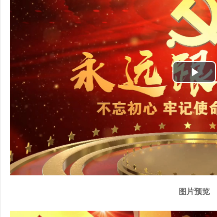
P
l
a
y
V
i
图片预览
d