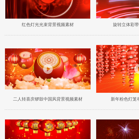
红色灯光光束背景视频素材
旋转立体彩带
收藏
立即下载
收藏
二人转喜庆锣鼓中国风背景视频素材
新年粉色灯笼
收藏
立即下载
收藏