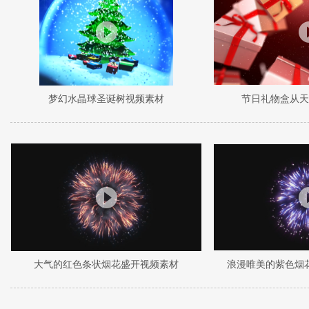
梦幻水晶球圣诞树视频素材
节日礼物盒从天
收藏
立即下载
收藏
大气的红色条状烟花盛开视频素材
浪漫唯美的紫色烟