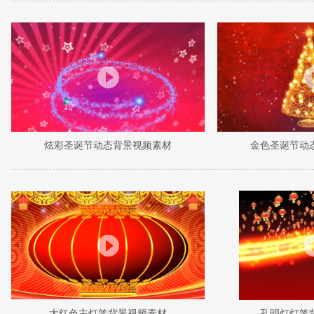
收藏
立即下载
收藏
炫彩圣诞节动态背景视频素材
金色圣诞节动
收藏
立即下载
收藏
大红色主灯笼背景视频素材
孔明灯灯笼